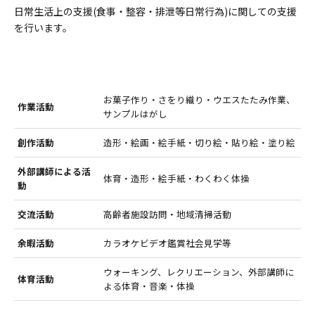
日常生活上の支援(食事・整容・排泄等日常行為)に関しての支援
を行います。
お菓子作り・さをり織り・ウエスたたみ作業、
作業活動
サンプルはがし
創作活動
造形・絵画・絵手紙・切り絵・
貼り絵・塗り絵
外部講師による活
体育・造形・絵手紙・わくわく体操
動
交流活動
高齢者施設訪問・地域清掃活動
余暇活動
カラオケビデオ鑑賞社会見学等
ウォーキング、レクリエーション、外部講師に
体育活動
よる体育・音楽・体操