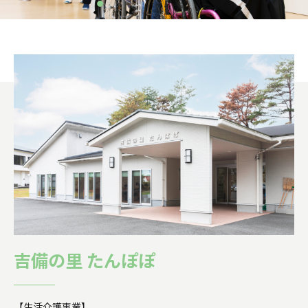
1
2
3
4
5
6
7
8
9
吉備の里 たんぽぽ
【生活介護事業】